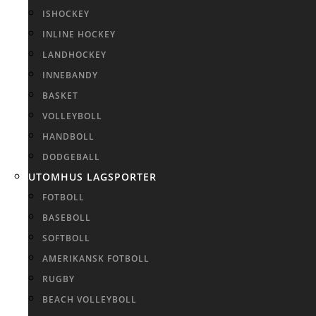
ISHOCKEY
INLINE HOCKEY
LANDHOCKEY
INNEBANDY
BASKET
VOLLEYBOLL
HANDBOLL
DODGEBALL
UTOMHUS LAGSPORTER
FOTBOLL
BASEBOLL
SOFTBOLL
AMERIKANSK FOTBOLL
RUGBY
BEACH VOLLEYBOLL