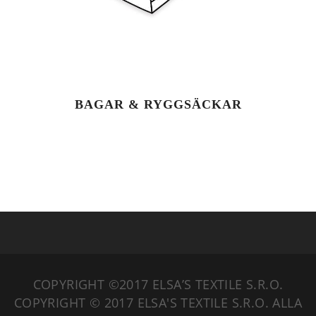
BAGAR & RYGGSÄCKAR
COPYRIGHT ©2017 ELSA’S TEXTILE S.R.O.
COPYRIGHT © 2017 ELSA'S TEXTILE S.R.O. ALLA