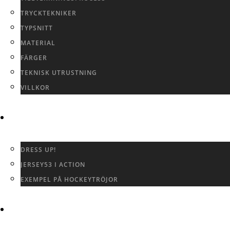
TRYCKTEKNIKER
TYPSNITT
MATERIAL
FÄRGER
TEKNISK UTRUSTNING
VILLKOR
GALLERI
DRESS UP!
JERSEY53 I ACTION
EXEMPEL PÅ HOCKEYTRÖJOR
KONTAKTA