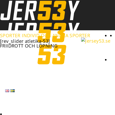
Se
SPORTER
INDIVID OCH ANDRA SPORTER
[rev_slider atletika-53]
FRIIDROTT OCH LÖPNING
HEMSIDA