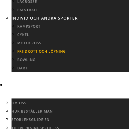
LACROSSE
PAINTBALL
INDIVID OCH ANDRA SPORTER
KAMPSPORT
CYKEL
MOTOCROSS
FRIIDROTT OCH LÖPNING
BOWLING
DART
INFO
OM OSS
HUR BESTÄLLER MAN
STORLEKSGUIDE 53
TILLVERKNINGSPROCESS