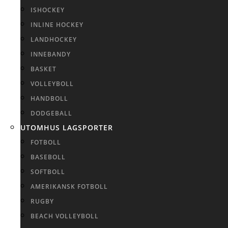
ISHOCKEY
INLINE HOCKEY
LANDHOCKEY
INNEBANDY
BASKET
VOLLEYBOLL
HANDBOLL
DODGEBALL
UTOMHUS LAGSPORTER
FOTBOLL
BASEBOLL
SOFTBOLL
AMERIKANSK FOTBOLL
RUGBY
BEACH VOLLEYBOLL