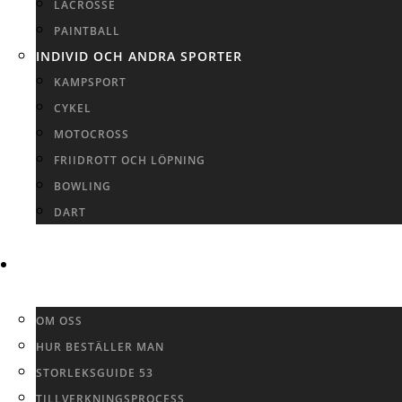
LACROSSE
PAINTBALL
INDIVID OCH ANDRA SPORTER
KAMPSPORT
CYKEL
MOTOCROSS
FRIIDROTT OCH LÖPNING
BOWLING
DART
INFO
OM OSS
HUR BESTÄLLER MAN
STORLEKSGUIDE 53
TILLVERKNINGSPROCESS