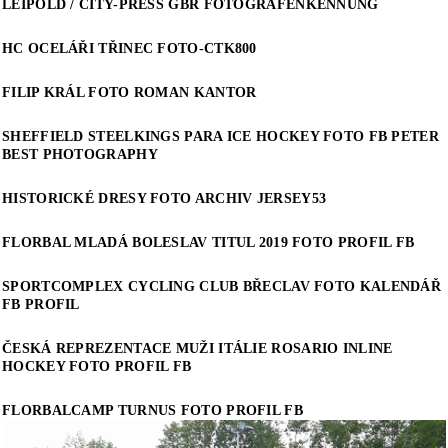
LEIPOLD / CITY-PRESS GBR FOTOGRAFENKENNUNG
HC OCELÁŘI TŘINEC FOTO-CTK800
FILIP KRÁL FOTO ROMAN KANTOR
SHEFFIELD STEELKINGS PARA ICE HOCKEY FOTO FB PETER
BEST PHOTOGRAPHY
HISTORICKÉ DRESY FOTO ARCHIV JERSEY53
FLORBAL MLADÁ BOLESLAV TITUL 2019 FOTO PROFIL FB
SPORTCOMPLEX CYCLING CLUB BŘECLAV FOTO KALENDÁŘ
FB PROFIL
ČESKÁ REPREZENTACE MUŽI ITÁLIE ROSARIO INLINE
HOCKEY FOTO PROFIL FB
FLORBALCAMP TURNUS FOTO PROFIL FB