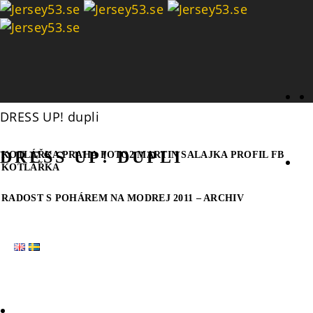
Se
DRESS UP! dupli
DRESS UP! DUPLI
KOTLÁŘKA PRAHA FOTO2 MARTIN SALAJKA PROFIL FB
KOTLÁŘKA
RADOST S POHÁREM NA MODREJ 2011 – ARCHIV
HEMSIDA