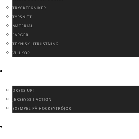
TRYCKTEKNIKER
TYPSNITT
MATERIAL
FÄRGER
TEKNISK UTRUSTNING
VILLKOR
GALLERI
DRESS UP!
JERSEY53 I ACTION
EXEMPEL PÅ HOCKEYTRÖJOR
KONTAKTA