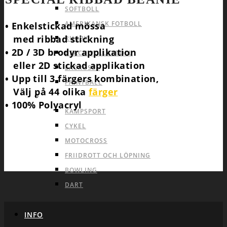
SOFTBOLL
AMERIKANSK FOTBOLL
• Enkelstickad mössa
med ribbad stickning
RUGBY
• 2D / 3D brodyr applikation
BEACH VOLLEYBOLL
eller 2D stickad applikation
LACROSSE
• Upp till 3 färgers kombination,
PAINTBALL
Välj på 44 olika
färger
INDIVID OCH ANDRA SPORTER
• 100% Polyacryl
KAMPSPORT
CYKEL
MOTOCROSS
FRIIDROTT OCH LÖPNING
BOWLING
DART
INFO