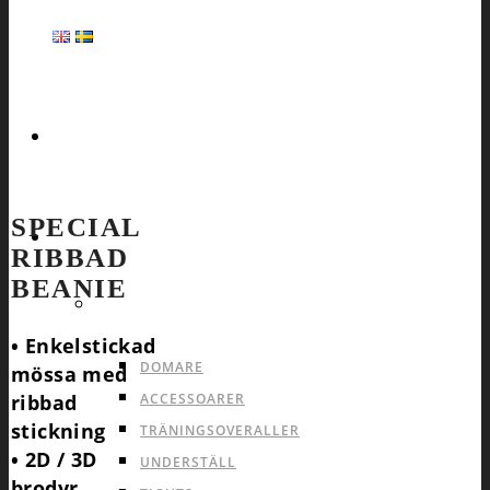
HEMSIDA
SPECIAL
SPORTER
RIBBAD
BEANIE
ALLA SPORTER PRODUKTER
PRODUKTER SOM
PASSAR ALLA SPORTER
• Enkelstickad
DOMARE
mössa med
ACCESSOARER
ribbad
stickning
TRÄNINGSOVERALLER
• 2D / 3D
UNDERSTÄLL
brodyr