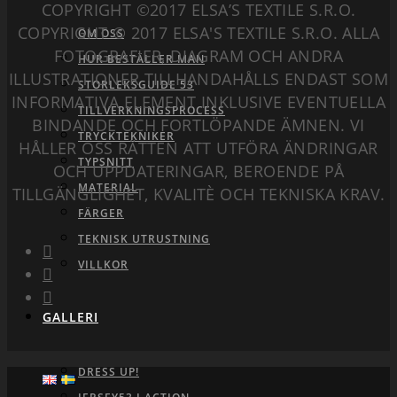
COPYRIGHT ©2017 ELSA’S TEXTILE S.R.O.
COPYRIGHT © 2017 ELSA'S TEXTILE S.R.O. ALLA
OM OSS
FOTOGRAFIER, DIAGRAM OCH ANDRA
HUR BESTÄLLER MAN
ILLUSTRATIONER TILLHANDAHÅLLS ENDAST SOM
STORLEKSGUIDE 53
INFORMATIVA ELEMENT INKLUSIVE EVENTUELLA
TILLVERKNINGSPROCESS
BINDANDE OCH FORTLÖPANDE ÄMNEN. VI
TRYCKTEKNIKER
HÅLLER OSS RÄTTEN ATT UTFÖRA ÄNDRINGAR
TYPSNITT
OCH UPPDATERINGAR, BEROENDE PÅ
MATERIAL
TILLGÄNGLIGHET, KVALITÈ OCH TEKNISKA KRAV.
FÄRGER
TEKNISK UTRUSTNING
VILLKOR
GALLERI
DRESS UP!