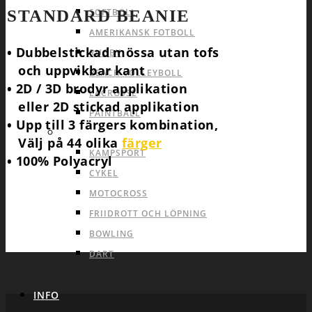
SOFTBOLL
STANDARD BEANIE
AMERIKANSK FOTBOLL
• Dubbelstickad mössa utan tofs
RUGBY
och uppvikbar kant
BEACH VOLLEYBOLL
• 2D / 3D brodyr applikation
LACROSSE
eller 2D stickad applikation
PAINTBALL
• Upp till 3 färgers kombination,
INDIVID OCH ANDRA SPORTER
Välj på 44 olika
färger
KAMPSPORT
• 100% Polyacryl
CYKEL
MOTOCROSS
FRIIDROTT OCH LÖPNING
BOWLING
DART
INFO