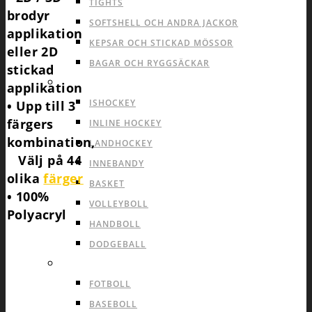
TIGHTS
brodyr
SOFTSHELL OCH ANDRA JACKOR
applikation
KEPSAR OCH STICKAD MÖSSOR
eller 2D
BAGAR OCH RYGGSÄCKAR
stickad
INOMHUS LAGSPORTER
applikation
ISHOCKEY
• Upp till 3
färgers
INLINE HOCKEY
kombination,
LANDHOCKEY
Välj på 44
INNEBANDY
olika
färger
BASKET
• 100%
VOLLEYBOLL
Polyacryl
HANDBOLL
DODGEBALL
UTOMHUS LAGSPORTER
FOTBOLL
BASEBOLL