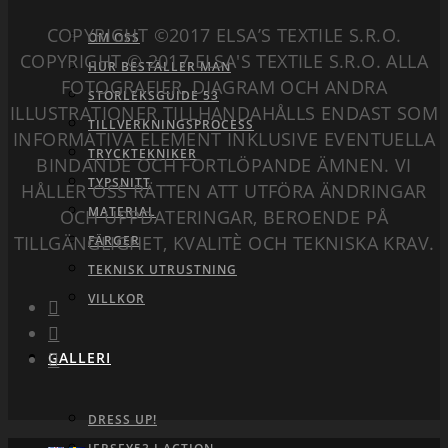
COPYRIGHT ©2017 ELSA’S TEXTILE S.R.O.
OM OSS
COPYRIGHT © 2017 ELSA'S TEXTILE S.R.O. ALLA
HUR BESTÄLLER MAN
FOTOGRAFIER, DIAGRAM OCH ANDRA
STORLEKSGUIDE 53
ILLUSTRATIONER TILLHANDAHÅLLS ENDAST SOM
TILLVERKNINGSPROCESS
INFORMATIVA ELEMENT INKLUSIVE EVENTUELLA
TRYCKTEKNIKER
BINDANDE OCH FORTLÖPANDE ÄMNEN. VI
TYPSNITT
HÅLLER OSS RÄTTEN ATT UTFÖRA ÄNDRINGAR
MATERIAL
OCH UPPDATERINGAR, BEROENDE PÅ
TILLGÄNGLIGHET, KVALITÈ OCH TEKNISKA KRAV.
FÄRGER
TEKNISK UTRUSTNING
VILLKOR
GALLERI
DRESS UP!