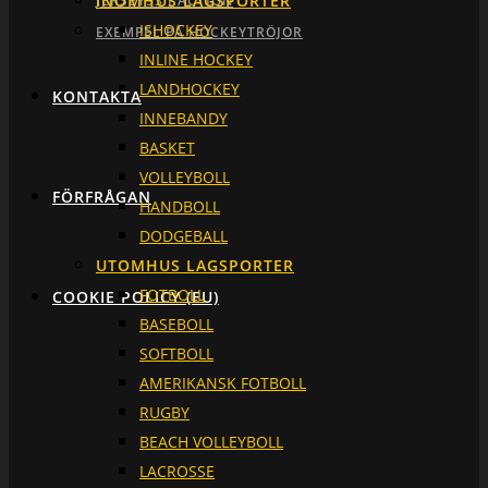
INOMHUS LAGSPORTER
JERSEY53 I ACTION
ISHOCKEY
EXEMPEL PÅ HOCKEYTRÖJOR
INLINE HOCKEY
LANDHOCKEY
KONTAKTA
INNEBANDY
BASKET
VOLLEYBOLL
FÖRFRÅGAN
HANDBOLL
DODGEBALL
UTOMHUS LAGSPORTER
FOTBOLL
COOKIE POLICY (EU)
BASEBOLL
SOFTBOLL
AMERIKANSK FOTBOLL
RUGBY
BEACH VOLLEYBOLL
LACROSSE