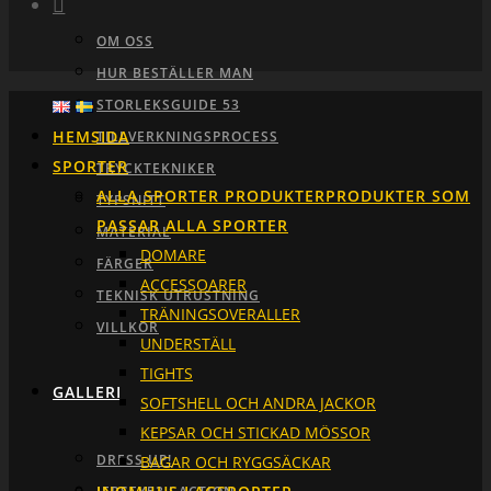
OM OSS
HUR BESTÄLLER MAN
STORLEKSGUIDE 53
HEMSIDA
TILLVERKNINGSPROCESS
SPORTER
TRYCKTEKNIKER
ALLA SPORTER PRODUKTER
PRODUKTER SOM
TYPSNITT
PASSAR ALLA SPORTER
MATERIAL
DOMARE
FÄRGER
ACCESSOARER
TEKNISK UTRUSTNING
TRÄNINGSOVERALLER
VILLKOR
UNDERSTÄLL
TIGHTS
GALLERI
SOFTSHELL OCH ANDRA JACKOR
KEPSAR OCH STICKAD MÖSSOR
DRESS UP!
BAGAR OCH RYGGSÄCKAR