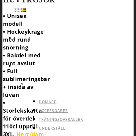
• Unisex
modell
• Hockeykrage
HEMSIDA
med rund
snörning
• Bakdel med
runt avslut
SPORTER
• Full
sublimeringsbar
ALLA SPORTER PRODUKTER
PRODUKTER SOM
+ insida av
PASSAR ALLA SPORTER
luvan
•
DOMARE
Storlekskarta
ACCESSOARER
för överdel –
TRÄNINGSOVERALLER
110cl upptill
UNDERSTÄLL
3XL.
Herr/dam