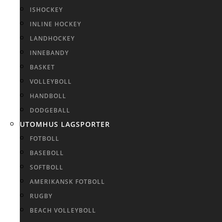
ISHOCKEY
INLINE HOCKEY
LANDHOCKEY
INNEBANDY
BASKET
VOLLEYBOLL
HANDBOLL
DODGEBALL
UTOMHUS LAGSPORTER
FOTBOLL
BASEBOLL
SOFTBOLL
AMERIKANSK FOTBOLL
RUGBY
BEACH VOLLEYBOLL