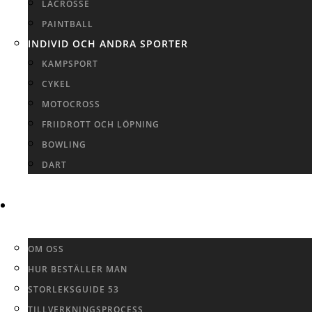
LACROSSE
PAINTBALL
INDIVID OCH ANDRA SPORTER
KAMPSPORT
CYKEL
MOTOCROSS
FRIIDROTT OCH LÖPNING
BOWLING
DART
INFO
OM OSS
HUR BESTÄLLER MAN
STORLEKSGUIDE 53
TILLVERKNINGSPROCESS