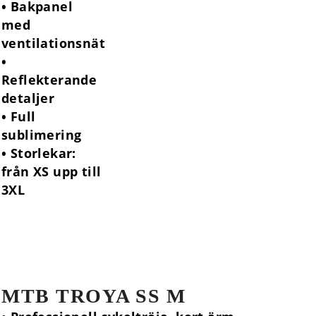
• Bakpanel
med
ventilationsnät
•
Reflekterande
detaljer
• Full
sublimering
• Storlekar:
från XS upp till
3XL
MTB TROYA SS M