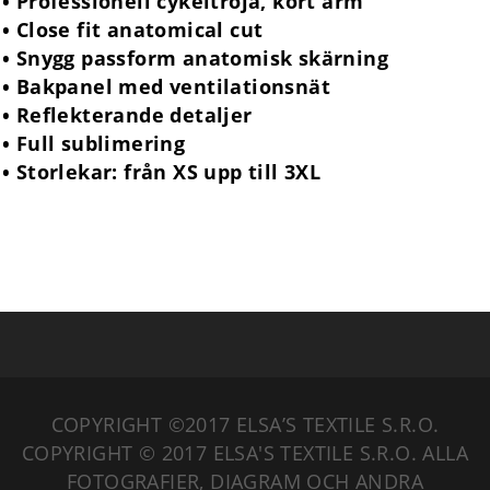
• Professionell cykeltröja, kort ärm
• Close fit anatomical cut
• Snygg passform anatomisk skärning
• Bakpanel med ventilationsnät
• Reflekterande detaljer
• Full sublimering
• Storlekar: från XS upp till 3XL
COPYRIGHT ©2017 ELSA’S TEXTILE S.R.O.
COPYRIGHT © 2017 ELSA'S TEXTILE S.R.O. ALLA
FOTOGRAFIER, DIAGRAM OCH ANDRA