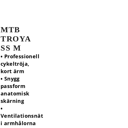
MTB
TROYA
SS M
• Professionell
cykeltröja,
kort ärm
• Snygg
passform
anatomisk
skärning
•
Ventilationsnät
i armhålorna