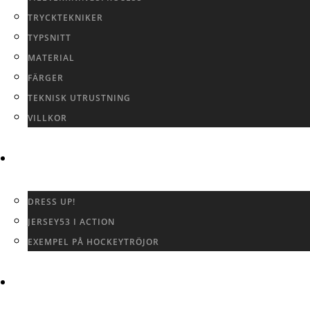
TRYCKTEKNIKER
TYPSNITT
MATERIAL
FÄRGER
TEKNISK UTRUSTNING
VILLKOR
GALLERI
DRESS UP!
JERSEY53 I ACTION
EXEMPEL PÅ HOCKEYTRÖJOR
KONTAKTA