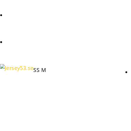
FÖRFRÅGAN
COOKIE POLICY (EU)
SS M