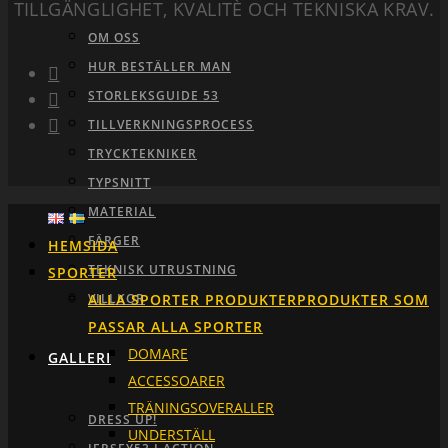
TILLGÄNGLIGHET, KVALITÈ OCH TEKNISKA KRAV.
OM OSS
HUR BESTÄLLER MAN
STORLEKSGUIDE 53
TILLVERKNINGSPROCESS
TRYCKTEKNIKER
TYPSNITT
MATERIAL
FÄRGER
HEMSIDA
TEKNISK UTRUSTNING
SPORTER
VILLKOR
ALLA SPORTER PRODUKTER
PRODUKTER SOM
PASSAR ALLA SPORTER
DOMARE
GALLERI
ACCESSOARER
TRÄNINGSOVERALLER
DRESS UP!
UNDERSTÄLL