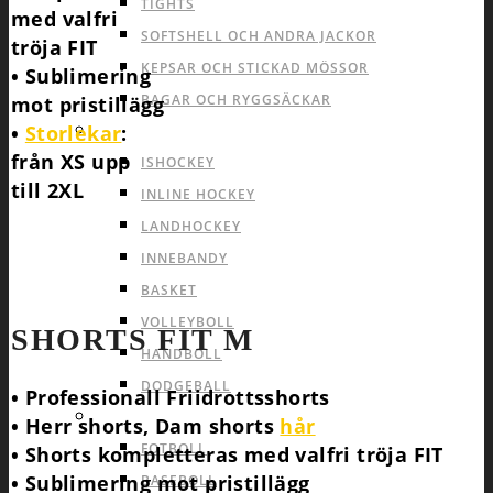
TIGHTS
med valfri
SOFTSHELL OCH ANDRA JACKOR
tröja FIT
KEPSAR OCH STICKAD MÖSSOR
• Sublimering
BAGAR OCH RYGGSÄCKAR
mot pristillägg
•
Storlekar
:
INOMHUS LAGSPORTER
från XS upp
ISHOCKEY
till 2XL
INLINE HOCKEY
LANDHOCKEY
INNEBANDY
BASKET
VOLLEYBOLL
SHORTS FIT M
HANDBOLL
DODGEBALL
• Professionall Friidrottsshorts
UTOMHUS LAGSPORTER
• Herr shorts, Dam shorts
hår
FOTBOLL
• Shorts kompletteras med valfri tröja FIT
• Sublimering mot pristillägg
BASEBOLL