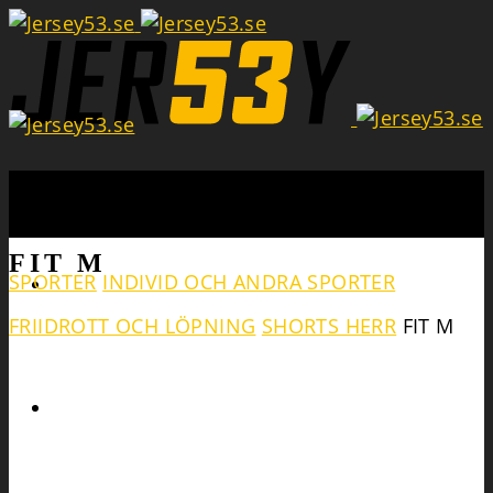
Search
FIT M
SPORTER
INDIVID OCH ANDRA SPORTER
FRIIDROTT OCH LÖPNING
SHORTS HERR
FIT M