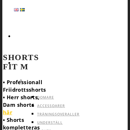
HEMSIDA
SHORTS
SPORTER
FIT M
ALLA SPORTER PRODUKTER
PRODUKTER SOM
• Professionall
Friidrottsshorts
PASSAR ALLA SPORTER
• Herr shorts,
DOMARE
Dam shorts
ACCESSOARER
hår
TRÄNINGSOVERALLER
• Shorts
UNDERSTÄLL
kompletteras