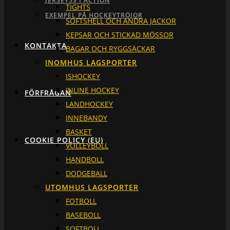
JERSEY53 I ACTION
TIGHTS
EXEMPEL PÅ HOCKEYTRÖJOR
SOFTSHELL OCH ANDRA JACKOR
KEPSAR OCH STICKAD MÖSSOR
KONTAKTA
BAGAR OCH RYGGSÄCKAR
INOMHUS LAGSPORTER
ISHOCKEY
INLINE HOCKEY
FÖRFRÅGAN
LANDHOCKEY
INNEBANDY
BASKET
COOKIE POLICY (EU)
VOLLEYBOLL
HANDBOLL
DODGEBALL
UTOMHUS LAGSPORTER
FOTBOLL
BASEBOLL
SOFTBOLL