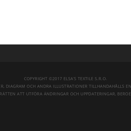
COPYRIGHT ©2017 ELSA’S TEXTILE S.R.O.
AFIER, DIAGRAM OCH ANDRA ILLUSTRATIONER TILLHANDAHÅLLS 
RÄTTEN ATT UTFÖRA ÄNDRINGAR OCH UPPDATERINGAR, BEROEND