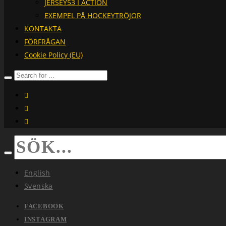
JERSEY53 I ACTION
EXEMPEL PÅ HOCKEYTRÖJOR
KONTAKTA
FÖRFRÅGAN
Cookie Policy (EU)
facebook
instagram
linkedin
English
Svenska
FACEBOOK
INSTAGRAM