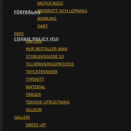
MOTOCROSS
FRIIDROTT OCH LÖPNING
FÖRFRÅGAN
BOWLING
DART
INFO
COOKIE POLICY (EU)
OM OSS
HUR BESTÄLLER MAN
STORLEKSGUIDE 53
TILLVERKNINGSPROCESS
TRYCKTEKNIKER
TYPSNITT
MATERIAL
FÄRGER
TEKNISK UTRUSTNING
VILLKOR
GALLERI
DRESS UP!