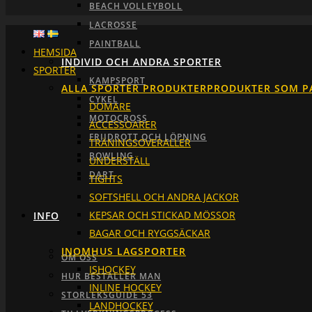
BEACH VOLLEYBOLL
LACROSSE
PAINTBALL
HEMSIDA
INDIVID OCH ANDRA SPORTER
SPORTER
KAMPSPORT
ALLA SPORTER PRODUKTER
PRODUKTER SOM P
CYKEL
DOMARE
MOTOCROSS
ACCESSOARER
FRIIDROTT OCH LÖPNING
TRÄNINGSOVERALLER
BOWLING
UNDERSTÄLL
DART
TIGHTS
SOFTSHELL OCH ANDRA JACKOR
KEPSAR OCH STICKAD MÖSSOR
INFO
BAGAR OCH RYGGSÄCKAR
INOMHUS LAGSPORTER
OM OSS
ISHOCKEY
HUR BESTÄLLER MAN
INLINE HOCKEY
STORLEKSGUIDE 53
LANDHOCKEY