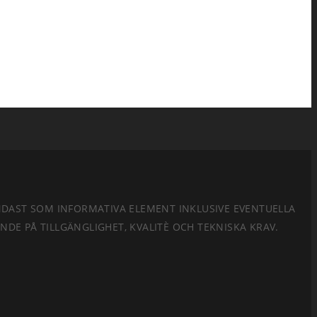
ENDAST SOM INFORMATIVA ELEMENT INKLUSIVE EVENTUELLA
E PÅ TILLGÄNGLIGHET, KVALITÈ OCH TEKNISKA KRAV.