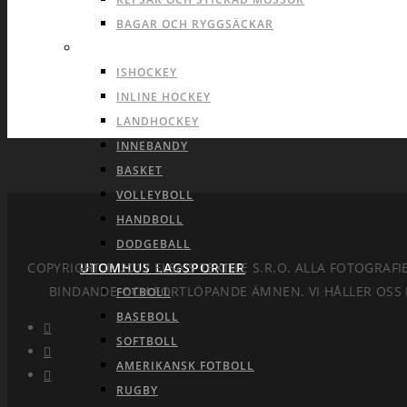
BAGAR OCH RYGGSÄCKAR
INOMHUS LAGSPORTER
ISHOCKEY
INLINE HOCKEY
LANDHOCKEY
INNEBANDY
BASKET
VOLLEYBOLL
HANDBOLL
DODGEBALL
COPYRIGHT © 2017 ELSA'S TEXTILE S.R.O. ALLA FOTOGR
UTOMHUS LAGSPORTER
BINDANDE OCH FORTLÖPANDE ÄMNEN. VI HÅLLER OSS 
FOTBOLL
BASEBOLL
SOFTBOLL
AMERIKANSK FOTBOLL
RUGBY