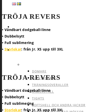
TRÖJA REVERS
HEMSIDA
• Vändbart dodgeball-linne
• Dubbelsytt
• Full sublimering
•
Storlekar
: från Jr. XS upp till 3XL
SPORTER
ALLA SPORTER PRODUKTER
PRODUKTER SOM P
DOMARE
TRÖJA REVERS
ACCESSOARER
TRÄNINGSOVERALLER
• Vändbart dodgeball-linne
UNDERSTÄLL
• Dubbelsytt
TIGHTS
• Full sublimering
SOFTSHELL OCH ANDRA JACKOR
•
Storlekar
: från Jr. XS upp till 3XL
KEPSAR OCH STICKAD MÖSSOR