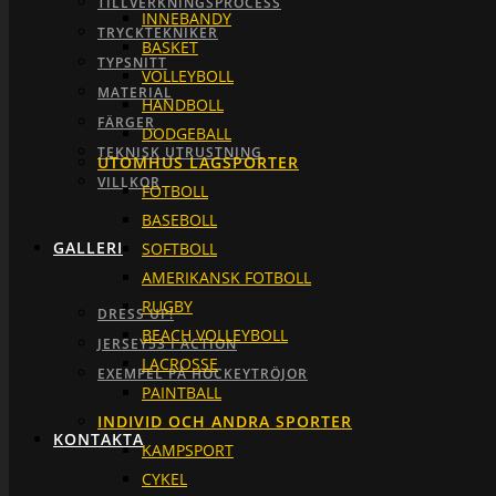
TILLVERKNINGSPROCESS
INNEBANDY
TRYCKTEKNIKER
BASKET
TYPSNITT
VOLLEYBOLL
MATERIAL
HANDBOLL
FÄRGER
DODGEBALL
TEKNISK UTRUSTNING
UTOMHUS LAGSPORTER
VILLKOR
FOTBOLL
BASEBOLL
GALLERI
SOFTBOLL
AMERIKANSK FOTBOLL
RUGBY
DRESS UP!
BEACH VOLLEYBOLL
JERSEY53 I ACTION
LACROSSE
EXEMPEL PÅ HOCKEYTRÖJOR
PAINTBALL
INDIVID OCH ANDRA SPORTER
KONTAKTA
KAMPSPORT
CYKEL