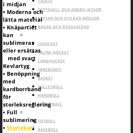
TIGHTS
i midjan
SOFTSHELL OCH ANDRA JACKOR
• Moderna och
KEPSAR OCH STICKAD MÖSSOR
lätta material
• Knäpartiet
BAGAR OCH RYGGSÄCKAR
kan
INOMHUS LAGSPORTER
sublimeras
ISHOCKEY
eller ersättas
INLINE HOCKEY
med svart
LANDHOCKEY
Kevlartyg
INNEBANDY
• Benöppning
BASKET
med
VOLLEYBOLL
kardborrband
HANDBOLL
för
storleksreglering
DODGEBALL
• Full
UTOMHUS LAGSPORTER
sublimering
FOTBOLL
•
Storlekar
:
BASEBOLL