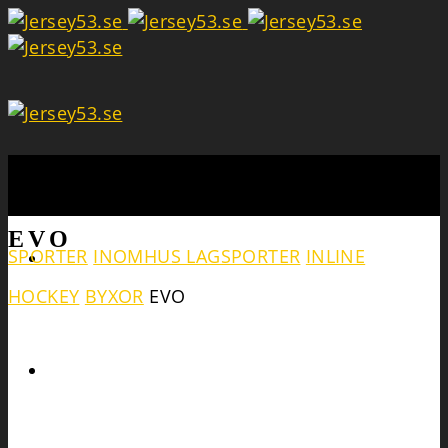
Search
EVO
SPORTER
INOMHUS LAGSPORTER
INLINE
HOCKEY
BYXOR
EVO