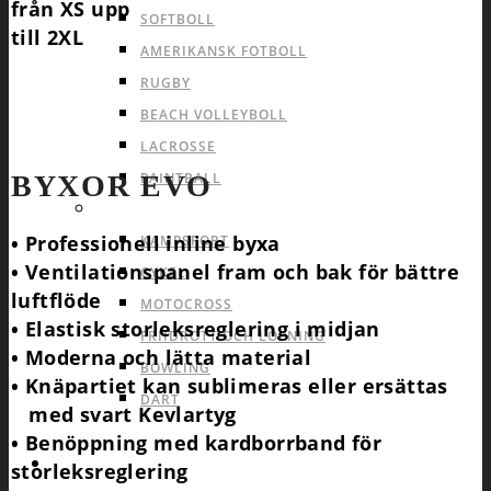
från XS upp
SOFTBOLL
till 2XL
AMERIKANSK FOTBOLL
RUGBY
BEACH VOLLEYBOLL
LACROSSE
BYXOR EVO
PAINTBALL
INDIVID OCH ANDRA SPORTER
• Professionell inline byxa
KAMPSPORT
• Ventilationspanel fram och bak för bättre
CYKEL
luftflöde
MOTOCROSS
• Elastisk storleksreglering i midjan
FRIIDROTT OCH LÖPNING
• Moderna och lätta material
BOWLING
• Knäpartiet kan sublimeras eller ersättas
DART
med svart Kevlartyg
• Benöppning med kardborrband för
INFO
storleksreglering