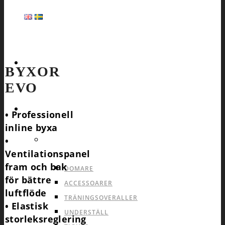
HEMSIDA
BYXOR
EVO
SPORTER
• Professionell
inline byxa
•
ALLA SPORTER PRODUKTER
PRODUKTER SOM
Ventilationspanel
PASSAR ALLA SPORTER
fram och bak
DOMARE
för bättre
ACCESSOARER
luftflöde
TRÄNINGSOVERALLER
• Elastisk
UNDERSTÄLL
storleksreglering