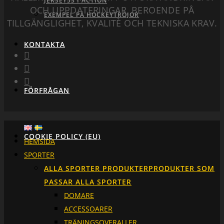
JERSEY53 I ACTION
OCH UPPDATERINGAR, BEROENDE PÅ
EXEMPEL PÅ HOCKEYTRÖJOR
TILLGÄNGLIGHET, KVALITÈ OCH TEKNISKA KRAV.
KONTAKTA
FÖRFRÅGAN
COOKIE POLICY (EU)
HEMSIDA
SPORTER
ALLA SPORTER PRODUKTER
PRODUKTER SOM
PASSAR ALLA SPORTER
DOMARE
ACCESSOARER
TRÄNINGSOVERALLER