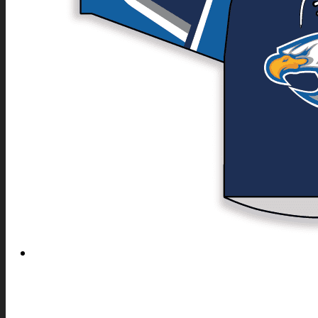
OM OSS
HUR BESTÄLLER MAN
STORLEKSGUIDE 53
TILLVERKNINGSPROCESS
TRYCKTEKNIKER
TYPSNITT
MATERIAL
FÄRGER
TEKNISK UTRUSTNING
VILLKOR
GALLERI
DRESS UP!