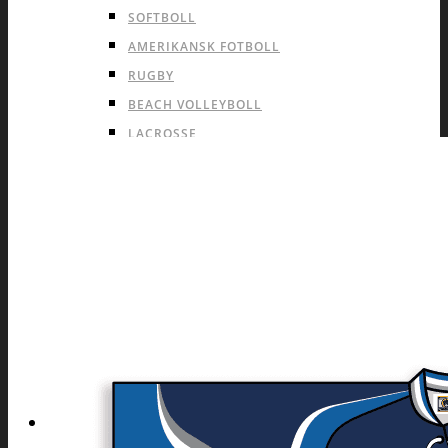
SOFTBOLL
AMERIKANSK FOTBOLL
RUGBY
BEACH VOLLEYBOLL
LACROSSE
PAINTBALL
INDIVID OCH ANDRA SPORTER
KAMPSPORT
CYKEL
MOTOCROSS
FRIIDROTT OCH LÖPNING
BOWLING
DART
INFO