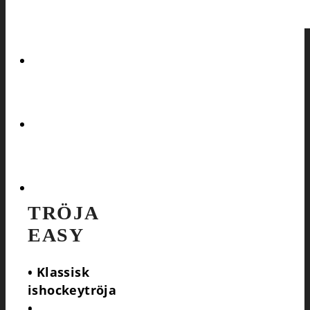
JERSEY53 I ACTION
EXEMPEL PÅ HOCKEYTRÖJOR
KONTAKTA
FÖRFRÅGAN
COOKIE POLICY (EU)
TRÖJA
EASY
• Klassisk
ishockeytröja
•