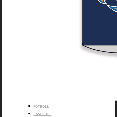
TIGHTS
SOFTSHELL OCH ANDRA JACKOR
KEPSAR OCH STICKAD MÖSSOR
BAGAR OCH RYGGSÄCKAR
INOMHUS LAGSPORTER
ISHOCKEY
INLINE HOCKEY
LANDHOCKEY
INNEBANDY
BASKET
VOLLEYBOLL
HANDBOLL
DODGEBALL
UTOMHUS LAGSPORTER
FOTBOLL
BASEBOLL