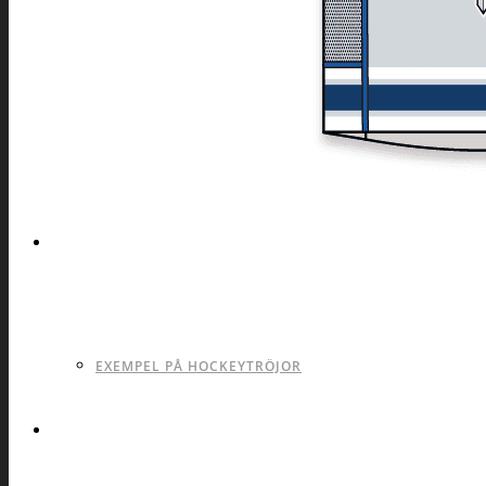
TILLVERKNINGSPROCESS
TRYCKTEKNIKER
TYPSNITT
MATERIAL
FÄRGER
TEKNISK UTRUSTNING
VILLKOR
GALLERI
DRESS UP!
JERSEY53 I ACTION
EXEMPEL PÅ HOCKEYTRÖJOR
KONTAKTA