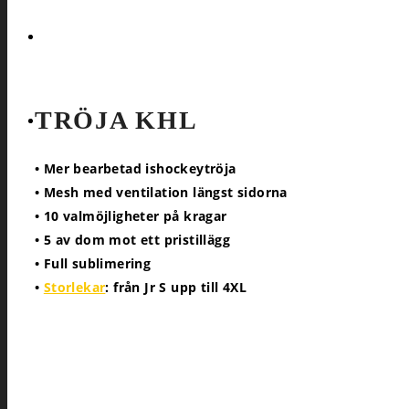
FÖRFRÅGAN
TRÖJA KHL
COOKIE POLICY (EU)
• Mer bearbetad ishockeytröja
• Mesh med ventilation längst sidorna
• 10 valmöjligheter på kragar
• 5 av dom mot ett pristillägg
• Full sublimering
•
Storlekar
: från Jr S upp till 4XL