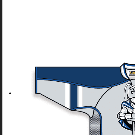
BEACH VOLLEYBOLL
LACROSSE
PAINTBALL
INDIVID OCH ANDRA SPORTER
KAMPSPORT
CYKEL
MOTOCROSS
FRIIDROTT OCH LÖPNING
BOWLING
DART
INFO
OM OSS
HUR BESTÄLLER MAN
STORLEKSGUIDE 53