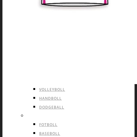
TIGHTS
SOFTSHELL OCH ANDRA JACKOR
KEPSAR OCH STICKAD MÖSSOR
BAGAR OCH RYGGSÄCKAR
INOMHUS LAGSPORTER
ISHOCKEY
INLINE HOCKEY
LANDHOCKEY
INNEBANDY
BASKET
VOLLEYBOLL
HANDBOLL
DODGEBALL
UTOMHUS LAGSPORTER
FOTBOLL
BASEBOLL