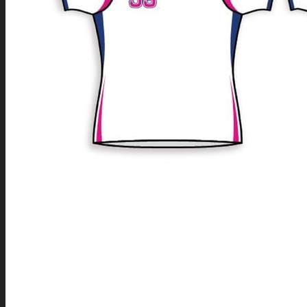
JERSEY53 I ACTION
EXEMPEL PÅ HOCKEYTRÖJOR
KONTAKTA
FÖRFRÅGAN
COOKIE POLICY (EU)