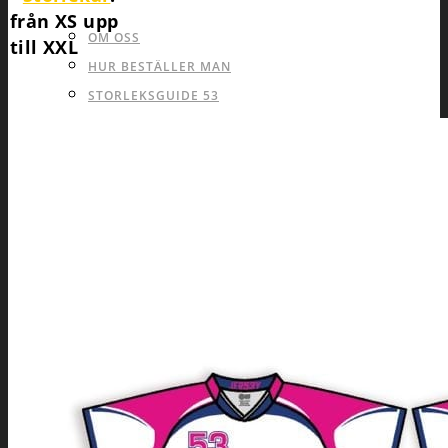
från XS upp
OM OSS
till XXL
HUR BESTÄLLER MAN
STORLEKSGUIDE 53
TILLVERKNINGSPROCESS
TRYCKTEKNIKER
TYPSNITT
MATERIAL
FÄRGER
TEKNISK UTRUSTNING
VILLKOR
GALLERI
DRESS UP!