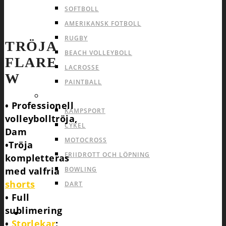
SOFTBOLL
AMERIKANSK FOTBOLL
RUGBY
TRÖJA
BEACH VOLLEYBOLL
FLARE
LACROSSE
W
PAINTBALL
INDIVID OCH ANDRA SPORTER
• Professionell
KAMPSPORT
volleybolltröja,
CYKEL
Dam
MOTOCROSS
•Tröja
FRIIDROTT OCH LÖPNING
kompletteras
med valfria
BOWLING
shorts
DART
• Full
sublimering
INFO
•
Storlekar
: