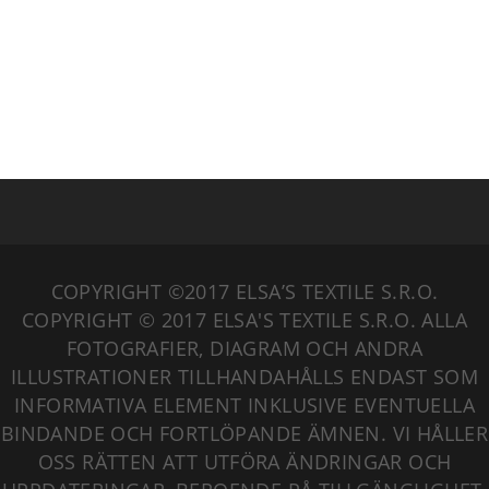
COPYRIGHT ©2017 ELSA’S TEXTILE S.R.O.
COPYRIGHT © 2017 ELSA'S TEXTILE S.R.O. ALLA
FOTOGRAFIER, DIAGRAM OCH ANDRA
ILLUSTRATIONER TILLHANDAHÅLLS ENDAST SOM
INFORMATIVA ELEMENT INKLUSIVE EVENTUELLA
BINDANDE OCH FORTLÖPANDE ÄMNEN. VI HÅLLER
OSS RÄTTEN ATT UTFÖRA ÄNDRINGAR OCH