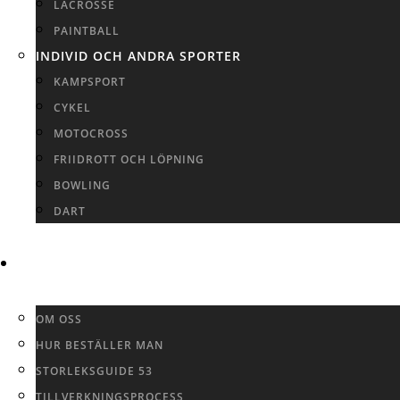
LACROSSE
PAINTBALL
INDIVID OCH ANDRA SPORTER
KAMPSPORT
CYKEL
MOTOCROSS
FRIIDROTT OCH LÖPNING
BOWLING
DART
INFO
OM OSS
HUR BESTÄLLER MAN
STORLEKSGUIDE 53
TILLVERKNINGSPROCESS