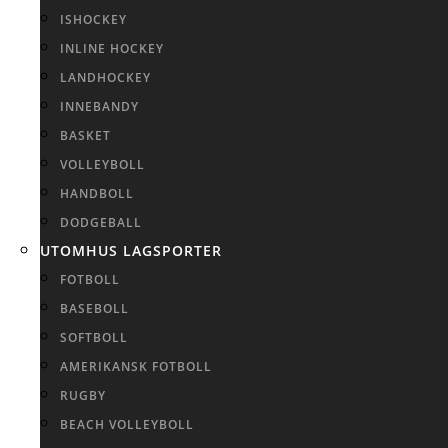
ISHOCKEY
INLINE HOCKEY
LANDHOCKEY
INNEBANDY
BASKET
VOLLEYBOLL
HANDBOLL
DODGEBALL
UTOMHUS LAGSPORTER
FOTBOLL
BASEBOLL
SOFTBOLL
AMERIKANSK FOTBOLL
RUGBY
BEACH VOLLEYBOLL