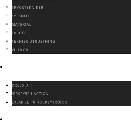
TRYCKTEKNIKER
TYPSNITT
MATERIAL
FÄRGER
TEKNISK UTRUSTNING
VILLKOR
GALLERI
DRESS UP!
JERSEY53 I ACTION
EXEMPEL PÅ HOCKEYTRÖJOR
KONTAKTA