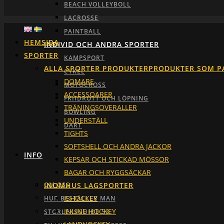
BEACH VOLLEYBOLL
LACROSSE
PAINTBALL
HEMSIDA
INDIVID OCH ANDRA SPORTER
SPORTER
KAMPSPORT
ALLA SPORTER PRODUKTER
PRODUKTER SOM P
CYKEL
DOMARE
MOTOCROSS
ACCESSOARER
FRIIDROTT OCH LÖPNING
TRÄNINGSOVERALLER
BOWLING
UNDERSTÄLL
DART
TIGHTS
SOFTSHELL OCH ANDRA JACKOR
INFO
KEPSAR OCH STICKAD MÖSSOR
BAGAR OCH RYGGSÄCKAR
INOMHUS LAGSPORTER
OM OSS
ISHOCKEY
HUR BESTÄLLER MAN
INLINE HOCKEY
STORLEKSGUIDE 53