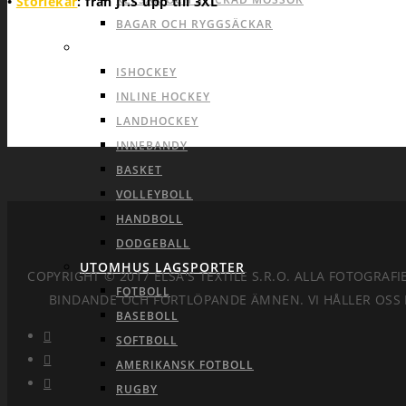
•
Storlekar
: från Jr.S upp till 3XL
BAGAR OCH RYGGSÄCKAR
INOMHUS LAGSPORTER
ISHOCKEY
INLINE HOCKEY
LANDHOCKEY
INNEBANDY
BASKET
VOLLEYBOLL
HANDBOLL
DODGEBALL
UTOMHUS LAGSPORTER
COPYRIGHT © 2017 ELSA'S TEXTILE S.R.O. ALLA FOTOGR
FOTBOLL
BINDANDE OCH FORTLÖPANDE ÄMNEN. VI HÅLLER OSS 
BASEBOLL
SOFTBOLL
AMERIKANSK FOTBOLL
RUGBY