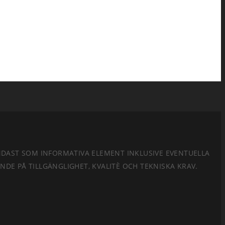
ENDAST SOM INFORMATIVA ELEMENT INKLUSIVE EVENTUELLA
E PÅ TILLGÄNGLIGHET, KVALITÈ OCH TEKNISKA KRAV.