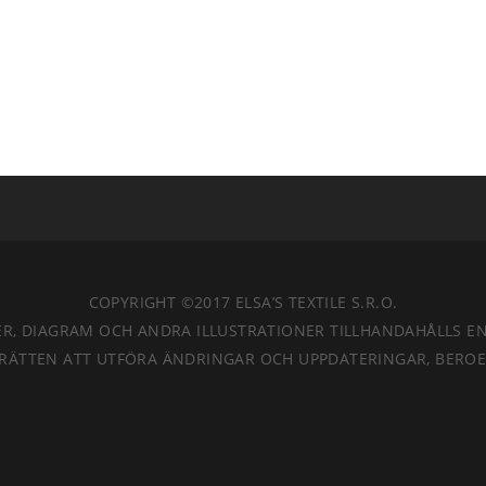
COPYRIGHT ©2017 ELSA’S TEXTILE S.R.O.
AFIER, DIAGRAM OCH ANDRA ILLUSTRATIONER TILLHANDAHÅLLS 
RÄTTEN ATT UTFÖRA ÄNDRINGAR OCH UPPDATERINGAR, BEROEND