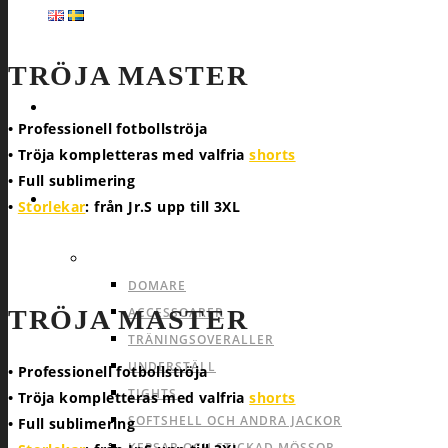
TRÖJA MASTER
HEMSIDA
• Professionell fotbollströja
• Tröja kompletteras med valfria
shorts
• Full sublimering
SPORTER
•
Storlekar
: från Jr.S upp till 3XL
ALLA SPORTER PRODUKTER
PRODUKTER SOM P
DOMARE
TRÖJA MASTER
ACCESSOARER
TRÄNINGSOVERALLER
UNDERSTÄLL
• Professionell fotbollströja
TIGHTS
• Tröja kompletteras med valfria
shorts
SOFTSHELL OCH ANDRA JACKOR
• Full sublimering
KEPSAR OCH STICKAD MÖSSOR